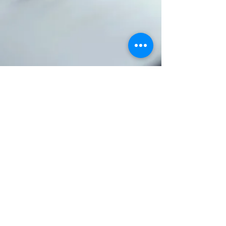
JAM SOUNDS 001
Emissió: Divendres 18 de Gener 21h.
REGGAE IS MY SOUND
Charlie Brownjah in somreggaefm
sessions.
JAM SOUNDS 002
Emissió: Divendres 25 de Gener 21h.
DISCO REGGAE DEVIL
Charlie Brownjah in somreggaefm
sessions.