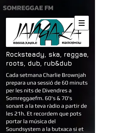
SOMREGGAE FM
Rocksteady, ska, reggae,
roots, dub, rub&dub​
Cada setmana Charlie Brownjah
prepara una sessió de 60 minuts
per les nits de Divendres a
Somreggaefm. 60's & 70's
sonant a la teva ràdio a partir de
les 21h. Et recordem que pots
portar la música del
Soundsystem a la butxaca si et