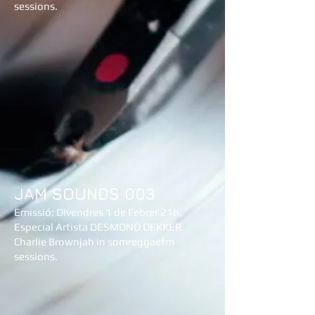
sessions.
JAM SOUNDS 003
Emissió: Divendres 1 de Febrer 21h.
Especial Artista DESMOND DEKKER
Charlie Brownjah in somreggaefm
sessions.