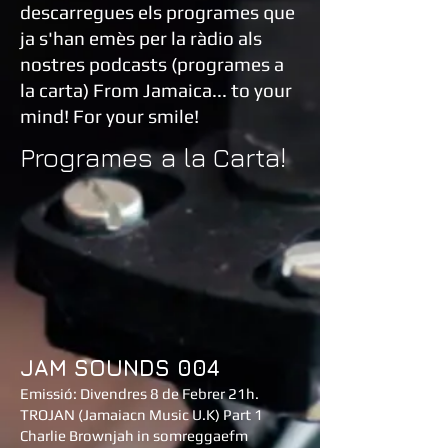
descarregues els programes que
ja s'han emès per la ràdio als
nostres podcasts (programes a
la carta) From Jamaica... to your
mind! For your smile!
Programes a la Carta!
JAM SOUNDS 004
Emissió: Divendres 8 de Febrer 21h.
TROJAN (Jamaiacn Music U.K) Part 1
Charlie Brownjah in somreggaefm