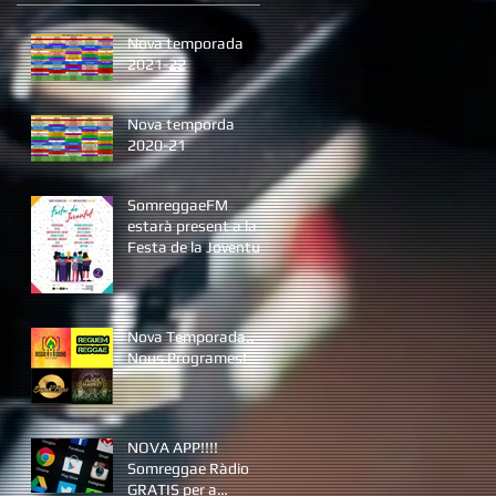
Nova temporada
2021-22
Nova temporda
2020-21
SomreggaeFM
estarà present a la
Festa de la Joventut
de Platja d'Aro la
tarda del dissabte 19
d&
Nova Temporada..
Nous Programes!
NOVA APP!!!!
Somreggae Ràdio
GRATIS per a