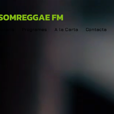
SOMREGGAE FM
oraris
Programes
A la Carta
Contacta