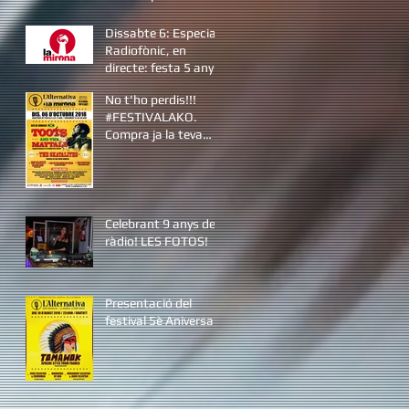
sistema Android
Dissabte 6: Especial
Radiofònic, en
directe: festa 5 anys
de L'A
No t'ho perdis!!!
#FESTIVALAKO.
Compra ja la teva
entrada!
Celebrant 9 anys de
ràdio! LES FOTOS!
Presentació del
festival 5è Aniversari