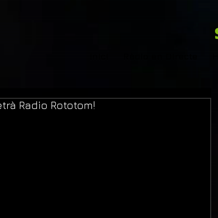
Inici
Ràdio en Directe
H
rà Radio Rototom!