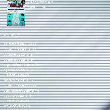
Us convidem a la
nostra festa!
Archive
noviembre de 2021
(1)
1 entrada
noviembre de 2020
(1)
1 entrada
octubre de 2019
(2)
2 entradas
octubre de 2018
(2)
2 entradas
septiembre de 2018
(2)
2 entradas
agosto de 2018
(1)
1 entrada
junio de 2018
(2)
2 entradas
febrero de 2018
(3)
3 entradas
noviembre de 2015
(1)
1 entrada
septiembre de 2015
(4)
4 entradas
agosto de 2015
(3)
3 entradas
junio de 2015
(5)
5 entradas
mayo de 2015
(7)
7 entradas