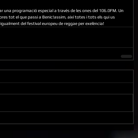
ar una programació especial a través de les ones del 106.0FM. Un 
es tot el que passi a Benic!assim, així totes i tots els qui us 
gualment del festival europeu de reggae per exelència! 