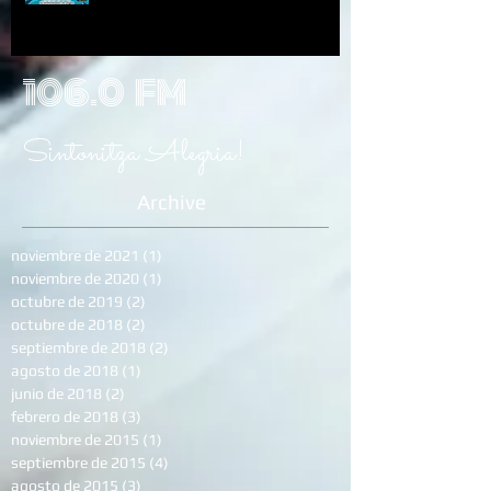
106.0 FM
Sintonitza Alegria!
Archive
noviembre de 2021
(1)
1 entrada
noviembre de 2020
(1)
1 entrada
octubre de 2019
(2)
2 entradas
octubre de 2018
(2)
2 entradas
septiembre de 2018
(2)
2 entradas
agosto de 2018
(1)
1 entrada
junio de 2018
(2)
2 entradas
febrero de 2018
(3)
3 entradas
noviembre de 2015
(1)
1 entrada
septiembre de 2015
(4)
4 entradas
agosto de 2015
(3)
3 entradas